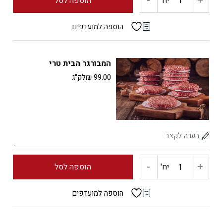
-
+
יח'
הוספה לסל
של
הוספה למועדפים
המבורגר
המבורגר הבית טרי
אנטריקוט
99.00
₪
לק"ג
טרי
-
+
כמות
יח'
הוספה לסל
של
הוספה למועדפים
המבורגר