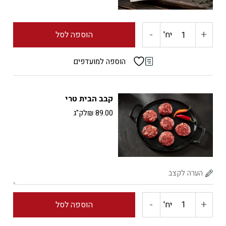
-
+
כמות
יח'
הוספה לסל
של
הוספה למועדפים
מיני
קבב הבית טרי
בורגר
89.00
₪
לק"ג
אנטריקוט
-
+
כמות
יח'
הוספה לסל