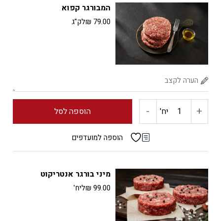
המבורגר קפוא
הבית
79.00
₪
לק"ג
טרי
-
+
כמות
יח'
הוספה לסל
של
הוספה למועדפים
המבורגר
מיני בורגר אנטריקוט
קפוא
99.00
₪
ליח'