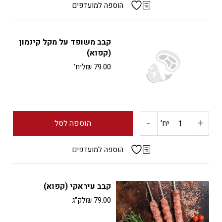
של
הוספה למועדפים
קבב
קבב משופד על מקל קינמון
הבית
(קפוא)
79.00
₪
ליח'
טרי
-
+
כמות
יח'
הוספה לסל
של
הוספה למועדפים
קבב
קבב עיראקי (קפוא)
משופד
79.00
₪
לק"ג
על