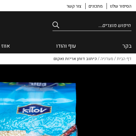
הסיפור שלנו
מתכונים
צור קשר
Products
search
בקר
עוף והודו
אווז 
דף הבית
/
מעדניה
/
כיתוב דוחן אריזת ואקום