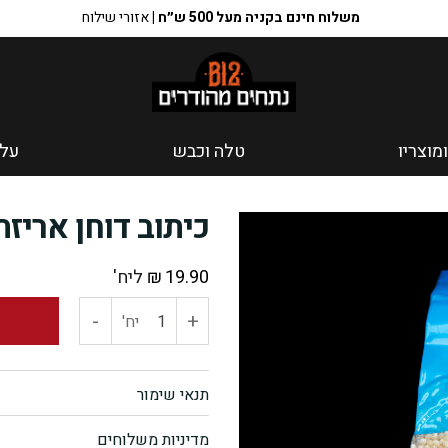
משלוח חינם בקניה מעל 500 ש״ח |
אזורי שילוח
ומוצריו
טלה וכבש
על
כיתוב דוחן אריזת
19.90
₪
ליח'
-
+
כמות
יח'
של
תנאי שימור
כיתוב
מדיניות משלוחים