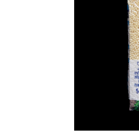
דוחן
אריזת
ואקום