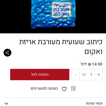
כיתוב שעועית מעורבת אריזת
ואקום
ליח'
₪
14.90
-
+
כמות
הוספה לסל
יח'
של
הוספה למועדפים
כיתוב
תנאי שימור