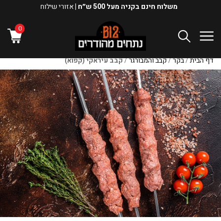
משלוח חינם בקניה מעל 500 ש״ח |
אזורי שילוח
0
דף הבית
/
בקר
/
קבב והמבורגר
/
קבב עיראקי (קפוא)