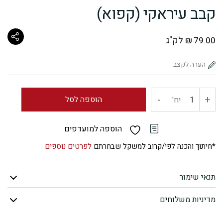
קבב עיראקי (קפוא)
לק"ג
₪
79.00
-
+
כמות
הוספה לסל
יח'
של
הוספה למועדפים
קבב
*חיתוך והכנה לפי/קרוב למשקל שבחרתם
לפרטים נוספים
עיראקי
תנאי שימור
(קפוא)
מדיניות משלוחים